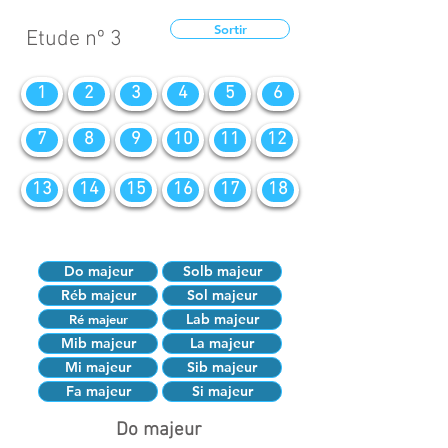
Sortir
Etude nº 3
1
2
3
4
5
6
7
8
9
10
11
12
13
14
15
16
17
18
Do majeur
Solb majeur
Réb majeur
Sol majeur
Lab majeur
Ré majeur
Mib majeur
La majeur
Mi majeur
Sib majeur
Fa majeur
Si majeur
Do majeur