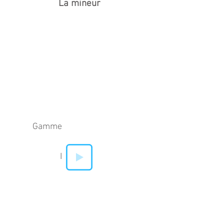
La mineur
Gamme
I
II
IV