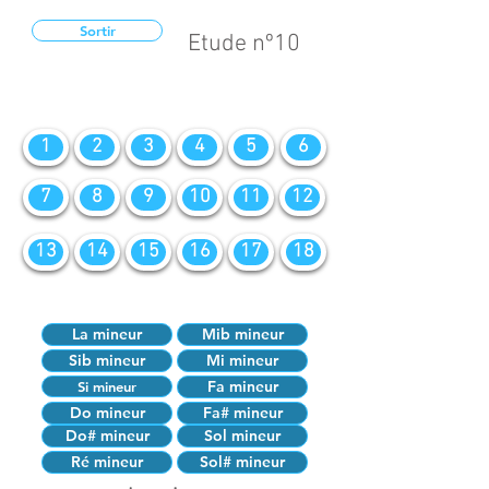
Sortir
Etude nº10
1
2
3
4
5
6
7
8
9
10
11
12
13
14
15
16
17
18
La mineur
Mib mineur
Sib mineur
Mi mineur
Fa mineur
Si mineur
Do mineur
Fa# mineur
Do# mineur
Sol mineur
Ré mineur
Sol# mineur