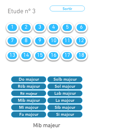
Sortir
Etude nº 3
1
2
3
4
5
6
7
8
9
10
11
12
13
14
15
16
17
18
Do majeur
Solb majeur
Réb majeur
Sol majeur
Lab majeur
Ré majeur
Mib majeur
La majeur
Mi majeur
Sib majeur
Fa majeur
Si majeur
Mib majeur