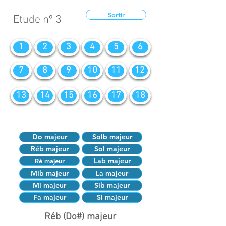
Sortir
Etude nº 3
1
2
3
4
5
6
7
8
9
10
11
12
13
14
15
16
17
18
Do majeur
Solb majeur
Réb majeur
Sol majeur
Lab majeur
Ré majeur
Mib majeur
La majeur
Mi majeur
Sib majeur
Fa majeur
Si majeur
Réb (Do#) majeur