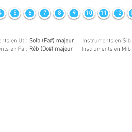
4
5
6
7
8
9
10
11
12
nts en Ut :
Solb (Fa#) majeur
Instruments en Sib 
nts en Fa :
Réb (Do#) majeur
Instruments en Mib 