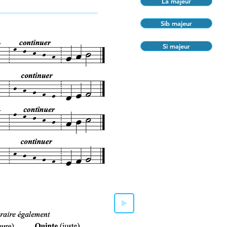
La majeur
Sib majeur
Si majeur