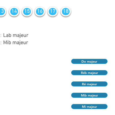
13
14
15
16
17
18
:
Lab majeur
:
Mib majeur
Do majeur
Réb majeur
Ré majeur
Mib majeur
Mi majeur