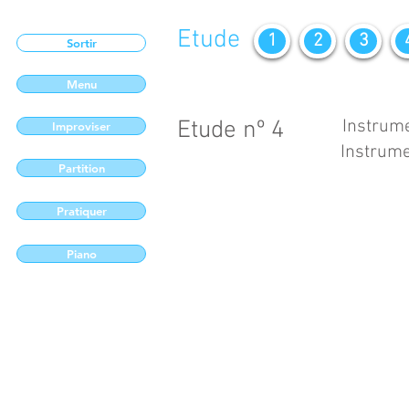
Etude
1
2
3
Sortir
Menu
Etude nº 4
Instrume
Improviser
Instrume
Partition
Pratiquer
Piano