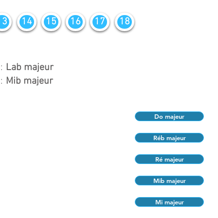
13
14
15
16
17
18
:
Lab majeur
:
Mib majeur
Do majeur
Réb majeur
Ré majeur
Mib majeur
Mi majeur