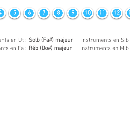
4
5
6
7
8
9
10
11
12
nts en Ut :
Solb (Fa#) majeur
Instruments en Sib 
nts en Fa :
Réb (Do#) majeur
Instruments en Mib 