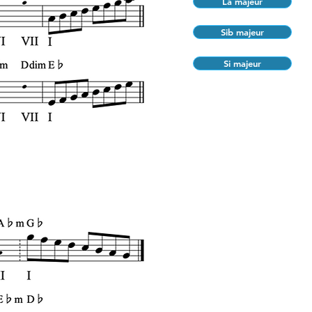
La majeur
Sib majeur
Si majeur