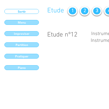
Etude
1
2
3
Sortir
Menu
Etude nº12
Instrume
Improviser
Instrume
Partition
Pratiquer
Piano