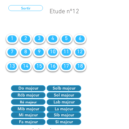
Sortir
Etude nº12
1
2
3
4
5
6
7
8
9
10
11
12
13
14
15
16
17
18
Do majeur
Solb majeur
Réb majeur
Sol majeur
Lab majeur
Ré majeur
Mib majeur
La majeur
Mi majeur
Sib majeur
Fa majeur
Si majeur