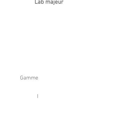
Lab majeur
Gamme
I
IV
V