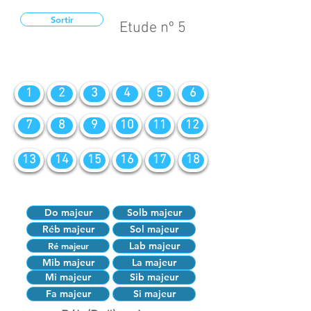
Sortir
Etude nº 5
1
2
3
4
5
6
7
8
9
10
11
12
13
14
15
16
17
18
Do majeur
Solb majeur
Réb majeur
Sol majeur
Lab majeur
Ré majeur
Mib majeur
La majeur
Mi majeur
Sib majeur
Fa majeur
Si majeur