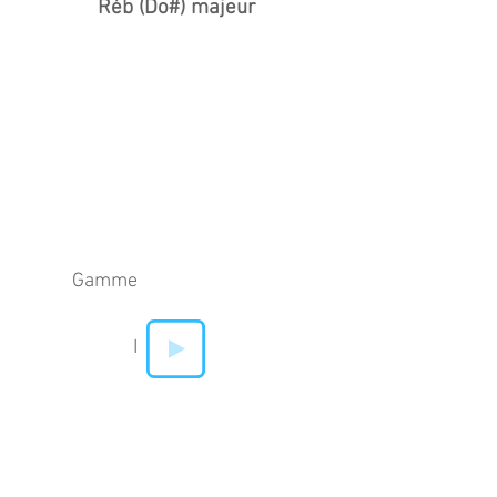
Réb (Do#) majeur
Gamme
I
IV
V