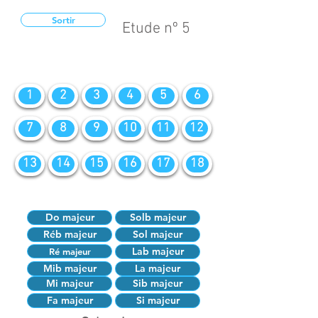
Sortir
Etude nº 5
1
2
3
4
5
6
7
8
9
10
11
12
13
14
15
16
17
18
Do majeur
Solb majeur
Réb majeur
Sol majeur
Lab majeur
Ré majeur
Mib majeur
La majeur
Mi majeur
Sib majeur
Fa majeur
Si majeur