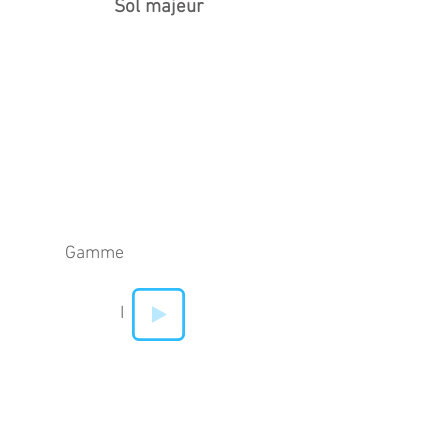
Sol majeur
Gamme
I
IV
V